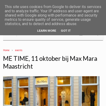
This site uses cookies from Google to deliver its services
and to analyze traffic. Your IP address and user-agent are
shared with Google along with performance and security
metrics to ensure quality of service, generate usage
statistics, and to detect and address abuse.
LEARN MORE
GOT IT
Home
events
ME TIME, 11 oktober bij Max Mara
Maastricht